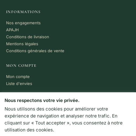
INFORMATIONS
Nos engagements
APAJH
Conditions de livraison
Mentions légales
Conditions générales de vente
MON COMPTE
Mon compte
Liste d'envies
PAIEMENT 100% SÉCURISÉ
Nous respectons votre vie privée.
Nous utilisons des cookies pour améliorer votre
VISA
MC
CB
expérience de navigation et analyser notre trafic. En
LIVRAISON RAPIDE
cliquant sur « Tout accepter », vous consentez à notre
Colissimo · Chronopost
utilisation des cookies.
Retrait en boutique