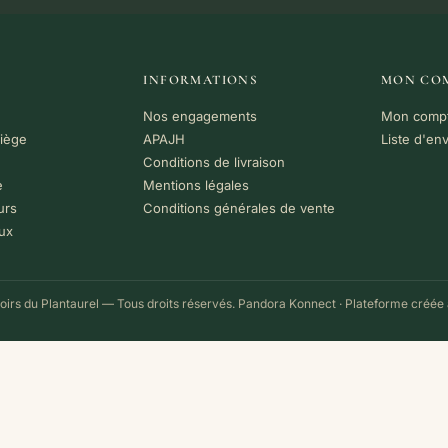
INFORMATIONS
MON CO
Nos engagements
Mon comp
riège
APAJH
Liste d'en
Conditions de livraison
e
Mentions légales
urs
Conditions générales de vente
ux
irs du Plantaurel — Tous droits réservés.
Pandora Konnect
· Plateforme créée 