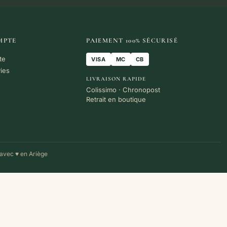
MPTE
PAIEMENT 100% SÉCURISÉ
te
VISA
MC
CB
vies
LIVRAISON RAPIDE
Colissimo · Chronopost
Retrait en boutique
avec ♥ en Ariège