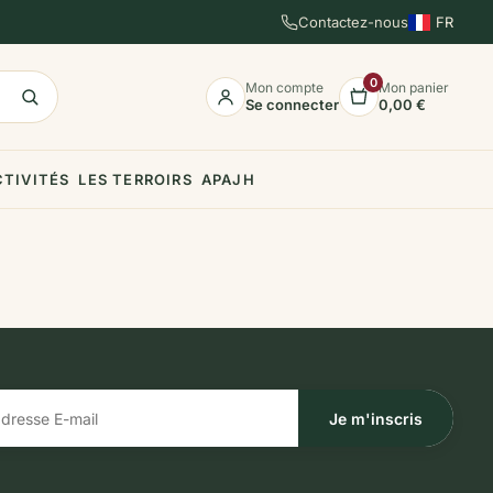
Contactez-nous
FR
EN
ES
0
Mon compte
Mon panier
Se connecter
0,00 €
CTIVITÉS
LES TERROIRS
APAJH
Je m'inscris