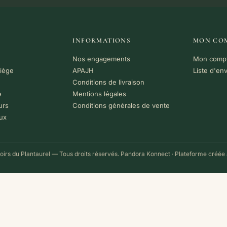
INFORMATIONS
MON CO
Nos engagements
Mon comp
riège
APAJH
Liste d'en
Conditions de livraison
e
Mentions légales
urs
Conditions générales de vente
ux
irs du Plantaurel — Tous droits réservés.
Pandora Konnect
· Plateforme créée 