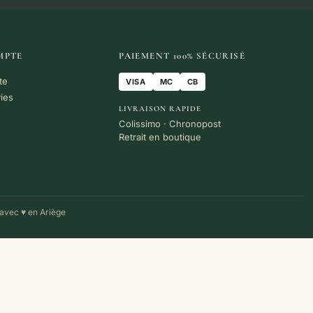
MPTE
PAIEMENT 100% SÉCURISÉ
te
VISA
MC
CB
vies
LIVRAISON RAPIDE
Colissimo · Chronopost
Retrait en boutique
avec ♥ en Ariège