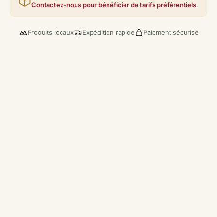
Contactez-nous pour bénéficier de tarifs préférentiels
.
Produits locaux
Expédition rapide
Paiement sécurisé
Terroir Sublimé
Les Pyrénées ariégeoises, nous offrent depuis toujours
un sol généreux. Nos vignobles et notre production de
légumes est cultivée en 100% Bio.
Savoir-Faire Authentique
Sur la base d’un savoir-faire traditionnel, notre équipe
gourmande revisite les recettes pour vous offrir des
mets sublimés et des vins de caractère.