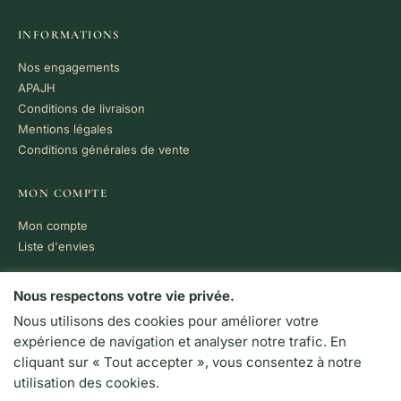
INFORMATIONS
Nos engagements
APAJH
Conditions de livraison
Mentions légales
Conditions générales de vente
MON COMPTE
Mon compte
Liste d'envies
PAIEMENT 100% SÉCURISÉ
Nous respectons votre vie privée.
Nous utilisons des cookies pour améliorer votre
VISA
MC
CB
expérience de navigation et analyser notre trafic. En
LIVRAISON RAPIDE
cliquant sur « Tout accepter », vous consentez à notre
Colissimo · Chronopost
utilisation des cookies.
Retrait en boutique