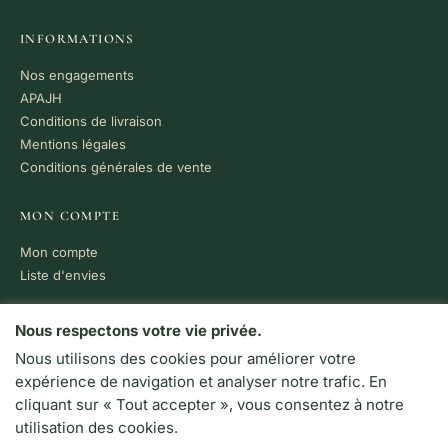
INFORMATIONS
Nos engagements
APAJH
Conditions de livraison
Mentions légales
Conditions générales de vente
MON COMPTE
Mon compte
Liste d'envies
PAIEMENT 100% SÉCURISÉ
Nous respectons votre vie privée.
Nous utilisons des cookies pour améliorer votre
VISA
MC
CB
expérience de navigation et analyser notre trafic. En
LIVRAISON RAPIDE
cliquant sur « Tout accepter », vous consentez à notre
Colissimo · Chronopost
utilisation des cookies.
Retrait en boutique