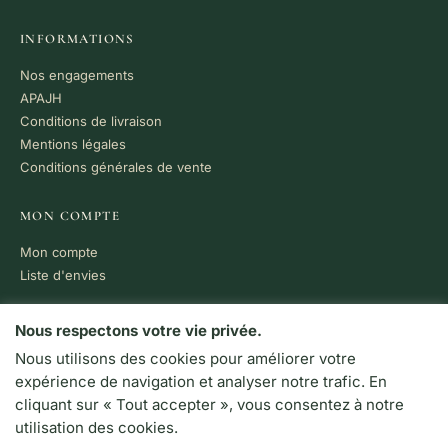
INFORMATIONS
Nos engagements
APAJH
Conditions de livraison
Mentions légales
Conditions générales de vente
MON COMPTE
Mon compte
Liste d'envies
PAIEMENT 100% SÉCURISÉ
Nous respectons votre vie privée.
Nous utilisons des cookies pour améliorer votre
VISA
MC
CB
expérience de navigation et analyser notre trafic. En
LIVRAISON RAPIDE
cliquant sur « Tout accepter », vous consentez à notre
Colissimo · Chronopost
utilisation des cookies.
Retrait en boutique