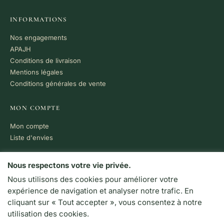
INFORMATIONS
Nos engagements
APAJH
Conditions de livraison
Mentions légales
Conditions générales de vente
MON COMPTE
Mon compte
Liste d'envies
PAIEMENT 100% SÉCURISÉ
Nous respectons votre vie privée.
Nous utilisons des cookies pour améliorer votre
VISA
MC
CB
expérience de navigation et analyser notre trafic. En
LIVRAISON RAPIDE
cliquant sur « Tout accepter », vous consentez à notre
Colissimo · Chronopost
utilisation des cookies.
Retrait en boutique