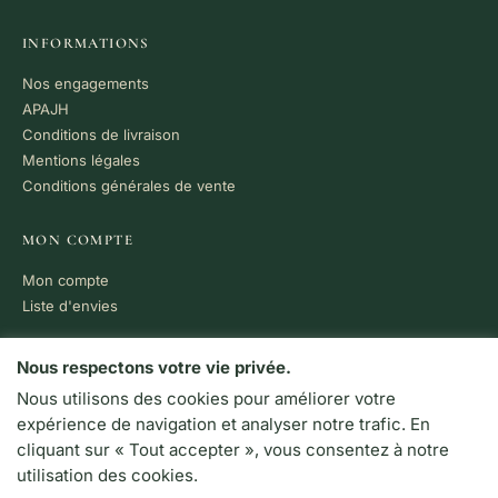
INFORMATIONS
Nos engagements
APAJH
Conditions de livraison
Mentions légales
Conditions générales de vente
MON COMPTE
Mon compte
Liste d'envies
PAIEMENT 100% SÉCURISÉ
Nous respectons votre vie privée.
Nous utilisons des cookies pour améliorer votre
VISA
MC
CB
expérience de navigation et analyser notre trafic. En
LIVRAISON RAPIDE
cliquant sur « Tout accepter », vous consentez à notre
Colissimo · Chronopost
utilisation des cookies.
Retrait en boutique