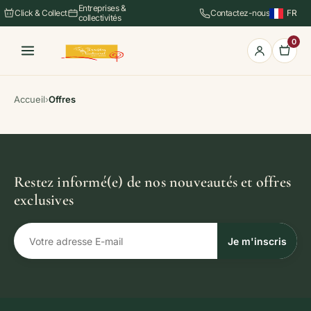
Entreprises &
Click & Collect
Contactez-nous
FR
collectivités
EN
ES
0
Accueil
›
Offres
Restez informé(e) de nos nouveautés et offres
exclusives
Je m'inscris