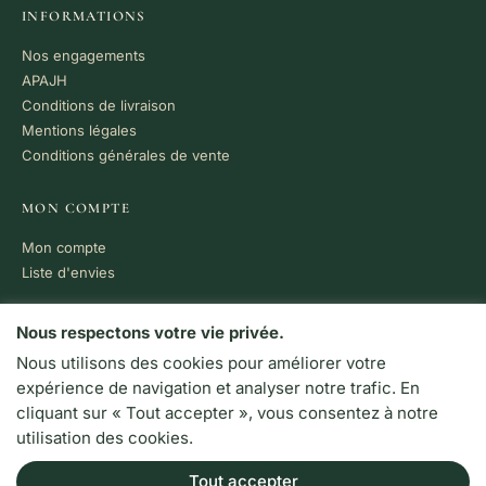
INFORMATIONS
Nos engagements
APAJH
Conditions de livraison
Mentions légales
Conditions générales de vente
MON COMPTE
Mon compte
Liste d'envies
PAIEMENT 100% SÉCURISÉ
Nous respectons votre vie privée.
Nous utilisons des cookies pour améliorer votre
VISA
MC
CB
expérience de navigation et analyser notre trafic. En
LIVRAISON RAPIDE
cliquant sur « Tout accepter », vous consentez à notre
Colissimo · Chronopost
utilisation des cookies.
Retrait en boutique
Tout accepter