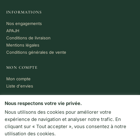
INFORMATIONS
Nos engagements
APAJH
Conditions de livraison
Mentions légales
Conditions générales de vente
MON COMPTE
Mon compte
Liste d'envies
PAIEMENT 100% SÉCURISÉ
Nous respectons votre vie privée.
Nous utilisons des cookies pour améliorer votre
VISA
MC
CB
expérience de navigation et analyser notre trafic. En
LIVRAISON RAPIDE
cliquant sur « Tout accepter », vous consentez à notre
Colissimo · Chronopost
utilisation des cookies.
Retrait en boutique